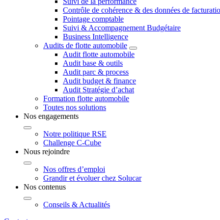
Suivi de la performance
Contrôle de cohérence & des données de facturati
Pointage comptable
Suivi & Accompagnement Budgétaire
Business Intelligence
Audits de flotte automobile
Audit flotte automobile
Audit base & outils
Audit parc & process
Audit budget & finance
Audit Stratégie d’achat
Formation flotte automobile
Toutes nos solutions
Nos engagements
Notre politique RSE
Challenge C-Cube
Nous rejoindre
Nos offres d’emploi
Grandir et évoluer chez Solucar
Nos contenus
Conseils & Actualités