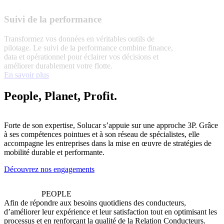
Suivi de la performance
Transformez vos données en véritables outils de
pilotage. Le suivi de la performance combine finance,
data et opérationnel pour éclairer vos décisions et
améliorer durablement votre flotte.
En savoir plus
People, Planet, Profit.
Forte de son expertise, Solucar s’appuie sur une approche 3P. Grâce
à ses compétences pointues et à son réseau de spécialistes, elle
accompagne les entreprises dans la mise en œuvre de stratégies de
mobilité durable et performante.
Découvrez nos engagements
PEOPLE
Afin de répondre aux besoins quotidiens des conducteurs,
d’améliorer leur expérience et leur satisfaction tout en optimisant les
processus et en renforçant la qualité de la Relation Conducteurs.