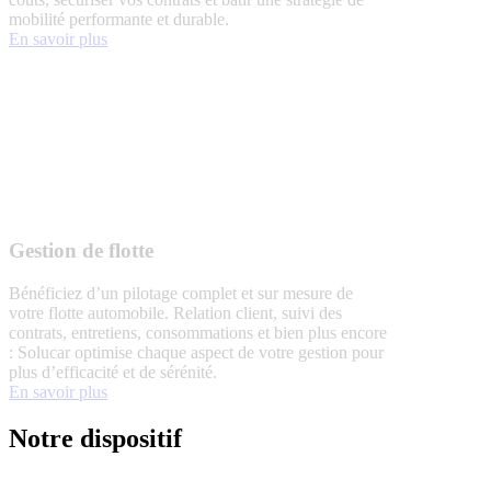
mobilité performante et durable.
En savoir plus
Gestion de flotte
Bénéficiez d’un pilotage complet et sur mesure de
votre flotte automobile. Relation client, suivi des
contrats, entretiens, consommations et bien plus encore
: Solucar optimise chaque aspect de votre gestion pour
plus d’efficacité et de sérénité.
En savoir plus
Notre dispositif