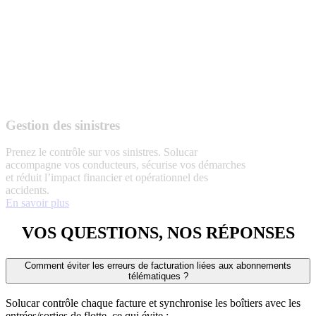
Gestion des sinistres
Prenez le contrôle sur vos sinistres. Solucar
accompagne vos conducteurs, sécurise vos démarches
et réduit l’impact financier et opérationnel des
accidents.
En savoir plus
VOS QUESTIONS, NOS RÉPONSES
Comment éviter les erreurs de facturation liées aux abonnements
télématiques ?
Solucar contrôle chaque facture et synchronise les boîtiers avec les
entrées/sorties de flotte, ce qui évite :