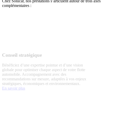
Chez Solucar, nos prestations s’articulent autour de trois axes
complémentaires :
Conseil stratégique
Bénéficiez d’une expertise pointue et d’une vision
globale pour optimiser chaque aspect de votre flotte
automobile. Accompagnement avec des
recommandations sur mesure, adaptées à vos enjeux
stratégiques, économiques et environnementaux.
En savoir plus