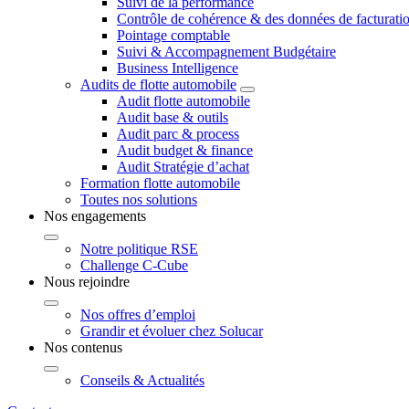
Suivi de la performance
Contrôle de cohérence & des données de facturati
Pointage comptable
Suivi & Accompagnement Budgétaire
Business Intelligence
Audits de flotte automobile
Audit flotte automobile
Audit base & outils
Audit parc & process
Audit budget & finance
Audit Stratégie d’achat
Formation flotte automobile
Toutes nos solutions
Nos engagements
Notre politique RSE
Challenge C-Cube
Nous rejoindre
Nos offres d’emploi
Grandir et évoluer chez Solucar
Nos contenus
Conseils & Actualités